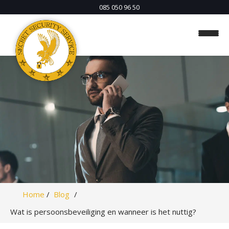
085 050 96 50
H
o
m
e
O
Home
Blog
b
Wat is persoonsbeveiliging en wanneer is het nuttig?
j