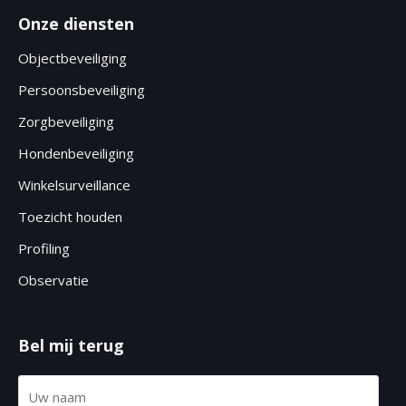
Onze diensten
Objectbeveiliging
Persoonsbeveiliging
Zorgbeveiliging
Hondenbeveiliging
Winkelsurveillance
Toezicht houden
Profiling
Observatie
Bel mij terug
N