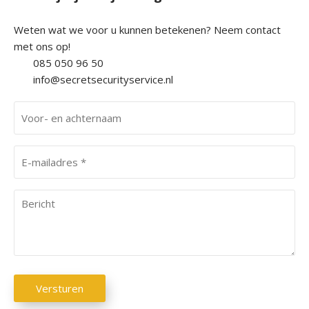
Weten wat we voor u kunnen betekenen? Neem contact
met ons op!
085 050 96 50
info@secretsecurityservice.nl
V
o
o
E
r
-
-
m
e
B
a
n
e
i
a
r
l
c
i
(
h
c
V
C
t
h
e
Versturen
A
r
e
t