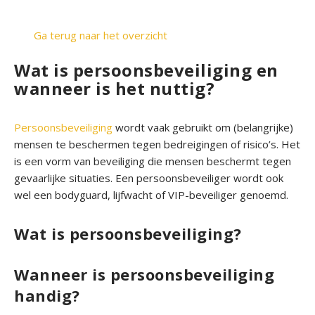
e
c
Ga terug naar het overzicht
t
b
Wat is persoonsbeveiliging en
e
wanneer is het nuttig?
v
e
i
Persoonsbeveiliging
wordt vaak gebruikt om (belangrijke)
l
mensen te beschermen tegen bedreigingen of risico’s. Het
i
is een vorm van beveiliging die mensen beschermt tegen
g
gevaarlijke situaties. Een persoonsbeveiliger wordt ook
i
wel een bodyguard, lijfwacht of VIP-beveiliger genoemd.
n
g
Wat is persoonsbeveiliging?
P
Wanneer is persoonsbeveiliging
e
r
handig?
s