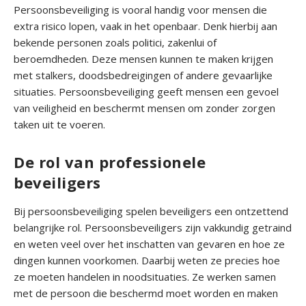
o
Persoonsbeveiliging is vooral handig voor mensen die
o
extra risico lopen, vaak in het openbaar. Denk hierbij aan
n
bekende personen zoals politici, zakenlui of
s
beroemdheden. Deze mensen kunnen te maken krijgen
b
met stalkers, doodsbedreigingen of andere gevaarlijke
e
situaties. Persoonsbeveiliging geeft mensen een gevoel
v
van veiligheid en beschermt mensen om zonder zorgen
e
taken uit te voeren.
i
l
De rol van professionele
i
beveiligers
g
i
Bij persoonsbeveiliging spelen beveiligers een ontzettend
n
belangrijke rol. Persoonsbeveiligers zijn vakkundig getraind
g
en weten veel over het inschatten van gevaren en hoe ze
dingen kunnen voorkomen. Daarbij weten ze precies hoe
O
ze moeten handelen in noodsituaties. Ze werken samen
v
met de persoon die beschermd moet worden en maken
e