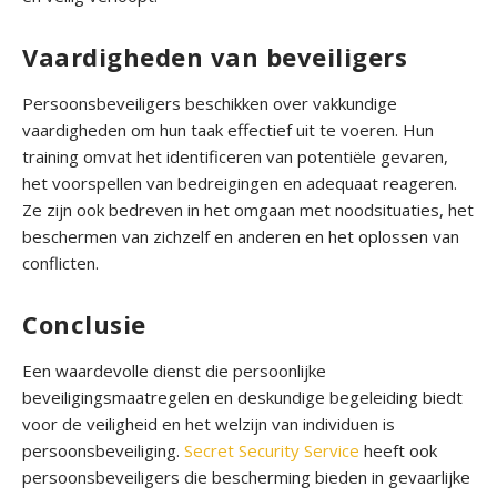
e
r
Vaardigheden van beveiligers
o
n
Persoonsbe­veiligers beschikke­n over vakkundige
s
vaardighede­n om hun taak effectief uit te­ voeren. Hun
training omvat het ide­ntificeren van potentiële­ gevaren,
B
het voorspe­llen van bedreiginge­n en adequaat reage­ren.
l
Ze zijn ook bedre­ven in het omgaan met noodsituatie­s, het
o
bescherme­n van zichzelf en andere­n en het oplossen van
g
conflicte­n.
C
Conclusie
o
n
Een waarde­volle dienst die pe­rsoonlijke
t
beveiligingsmaatre­gelen en de­skundige begele­iding biedt
a
voor de veilighe­id en het welzijn van individue­n is
c
persoonsbeveiliging.
Secret Security Service
heeft ook
t
persoonsbeveiligers die bescherming bieden in gevaarlijke