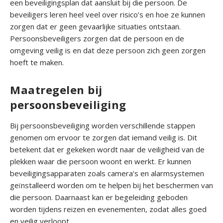
een beveiligingsplan dat aansluit bij die persoon. De
r
beveiligers leren heel veel over risico’s en hoe ze kunnen
i
zorgen dat er geen gevaarlijke situaties ontstaan.
g
Persoonsbeveiligers zorgen dat de persoon en de
e
omgeving veilig is en dat deze persoon zich geen zorgen
b
hoeft te maken.
e
v
Maatregelen bij
e
persoonsbeveiliging
i
l
Bij persoonsbeveiliging worden verschillende stappen
i
genomen om ervoor te zorgen dat iemand veilig is. Dit
g
betekent dat er gekeken wordt naar de veiligheid van de
i
plekken waar die persoon woont en werkt. Er kunnen
n
beveiligingsapparaten zoals camera’s en alarmsystemen
g
geïnstalleerd worden om te helpen bij het beschermen van
die persoon. Daarnaast kan er begeleiding geboden
O
worden tijdens reizen en evenementen, zodat alles goed
v
en veilig verloopt.