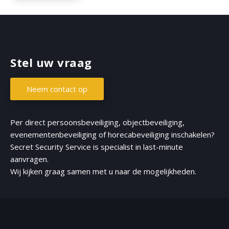
e
P
r
i
T
n
s
C
a
t
H
)
a
A
m
Stel uw vraag
Neem contact op
Per direct
persoonsbeveiliging
,
objectbeveiliging
,
evenementenbeveiliging of
horecabeveiliging inschakelen
?
Secret Security Service is specialist in last-minute
aanvragen.
Wij kijken graag samen met u naar de mogelijkheden.