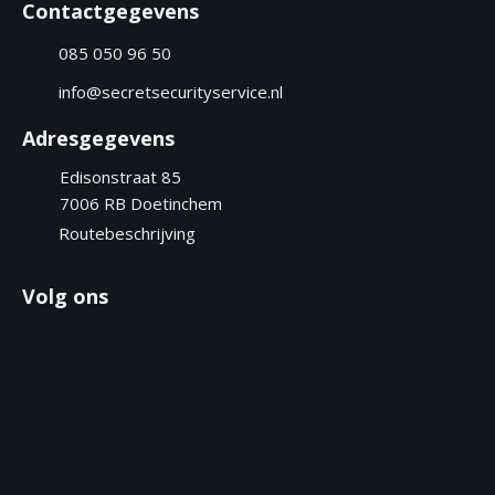
r
Contactgegevens
e
i
085 050 96 50
s
t
info@secretsecurityservice.nl
)
Adresgegevens
Edisonstraat 85
7006 RB
Doetinchem
Routebeschrijving
Volg ons