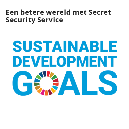
j
Een betere wereld met Secret
e
Security Service
c
t
b
e
v
e
i
l
i
g
i
n
g
P
e