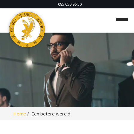
085 050 96 50
H
o
m
e
Home
Een betere wereld
O
b