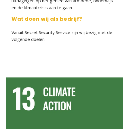
uitdagingen op het gebied van armoede, onderwijs
v
en de klimaatcrisis aan te gaan.
e
r
Wat doen wij als bedrijf?
i
g
Vanuit Secret Security Service zijn wij bezig met de
e
volgende doelen.
b
e
v
e
i
l
i
g
i
n
g