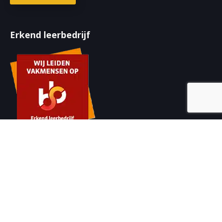
f
P
e
o
i
T
o
s
C
Erkend leerbedrijf
n
t
H
)
n
A
u
m
m
e
r
(
V
e
r
Contactgegevens
e
i
085 050 96 50
s
t
info@secretsecurityservice.nl
)
Adresgegevens