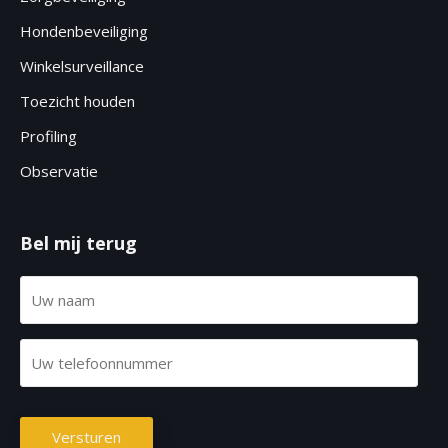
Hondenbeveiliging
Winkelsurveillance
Toezicht houden
Profiling
Observatie
Bel mij terug
N
a
a
T
m
e
(
l
V
C
e
e
A
Versturen
r