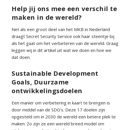
r
Help jij ons mee een verschil te
s
o
maken in de wereld?
o
n
Net als een groot deel van het MKB in Nederland
s
draagt Secret Security Service ook haar steentje bij
b
als het gaat om het verbeteren van de wereld. Graag
e
leggen wij in dit artikel uit wat we doen en hoe we
v
dat doen.
e
i
Sustainable Development
l
Goals, Duurzame
i
ontwikkelingsdoelen
g
i
Een manier om verbetering in kaart te brengen is
n
door middel van de SDG’s. Deze 17 doelen zijn
g
opgesteld om in 2030 de wereld een betere plek te
maken. Zo zijn ze een wereld breed model om
O