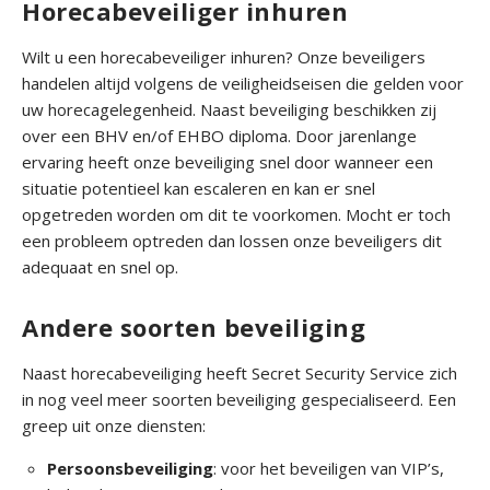
o
Horecabeveiliger inhuren
o
n
Wilt u een horecabeveiliger inhuren? Onze beveiligers
s
handelen altijd volgens de veiligheidseisen die gelden voor
b
uw horecagelegenheid. Naast beveiliging beschikken zij
e
over een BHV en/of EHBO diploma. Door jarenlange
v
ervaring heeft onze beveiliging snel door wanneer een
e
situatie potentieel kan escaleren en kan er snel
i
opgetreden worden om dit te voorkomen. Mocht er toch
l
een probleem optreden dan lossen onze beveiligers dit
i
adequaat en snel op.
g
i
Andere soorten beveiliging
n
g
Naast horecabeveiliging heeft Secret Security Service zich
in nog veel meer soorten beveiliging gespecialiseerd. Een
O
greep uit onze diensten:
v
Persoonsbeveiliging
: voor het beveiligen van VIP’s,
e