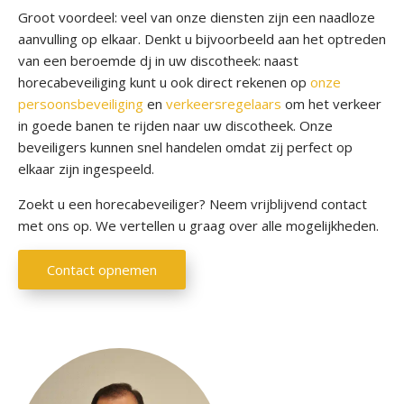
Groot voordeel: veel van onze diensten zijn een naadloze
r
aanvulling op elkaar. Denkt u bijvoorbeeld aan het optreden
o
van een beroemde dj in uw discotheek: naast
n
horecabeveiliging kunt u ook direct rekenen op
onze
s
persoonsbeveiliging
en
verkeersregelaars
om het verkeer
in goede banen te rijden naar uw discotheek. Onze
B
beveiligers kunnen snel handelen omdat zij perfect op
l
elkaar zijn ingespeeld.
o
g
Zoekt u een horecabeveiliger? Neem vrijblijvend contact
met ons op. We vertellen u graag over alle mogelijkheden.
C
o
Contact opnemen
n
t
a
c
t