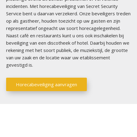
c
incidenten. Met horecabeveiliging van Secret Security
t
Service bent u daarvan verzekerd. Onze beveiligers treden
b
op als gastheer, houden toezicht op uw gasten en zijn
e
representatief ongeacht uw soort horecagelegenheid.
v
Naast café en restaurants kunt u ons ook inschakelen bij
e
beveiliging van een discotheek of hotel. Daarbij houden we
i
rekening met het soort publiek, de muziekstijl, de grootte
l
van uw zaak en de locatie waar uw etablissement
i
gevestigd is.
g
i
Horecabeveiliging aanvragen
n
g
P
e
r
s