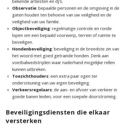
bekende artiesten en dj’s.
r
Observatie
: bepaalde personen en de omgeving in de
i
gaten houden ten behoeve van uw veiligheid en de
g
veiligheid van uw familie.
e
Objectbeveiliging
: regelmatige controle en ronde
b
lopen om een bepaald voorwerp, terrein of ruimte te
e
beveiligen.
v
Hondenbeveiliging
: beveiliging in de breedste zin van
e
het woord met goed getrainde honden. Denk aan
i
voetbalwedstrijden waar naderhand mogelijke rellen
l
kunnen uitbreken.
i
Toezichthouders
: een extra paar ogen ter
g
ondersteuning van uw eigen beveiliging.
i
Verkeersregelaars
: de aan- en afvoer van verkeer in
n
goede banen leiden, voor een soepele doorstroming.
g
Beveiligingsdiensten die elkaar
O
versterken
v
e