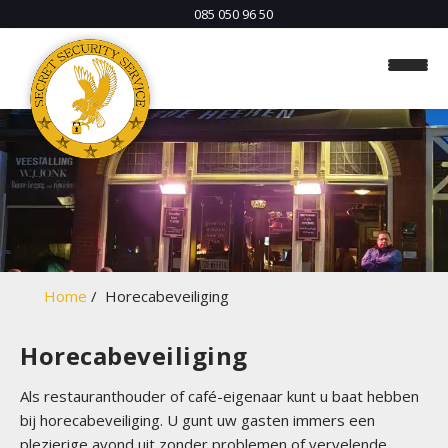
085 050 96 50
H
o
m
Home
Horecabeveiliging
e
Horecabeveiliging
O
b
Als restauranthouder of café-eigenaar kunt u baat hebben
j
bij horecabeveiliging. U gunt uw gasten immers een
e
plezierige avond uit zonder problemen of vervelende