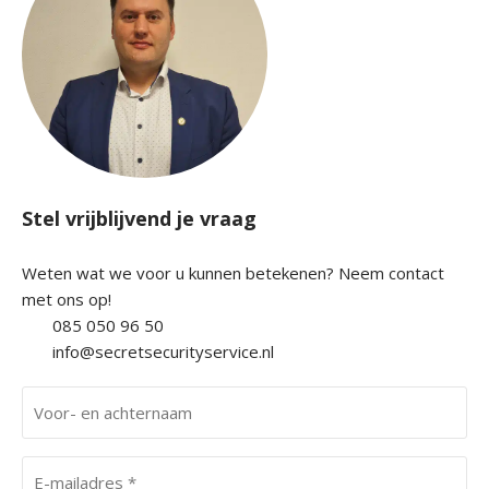
Stel vrijblijvend je vraag
Weten wat we voor u kunnen betekenen? Neem contact
met ons op!
085 050 96 50
info@secretsecurityservice.nl
V
o
o
E
r