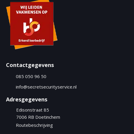
A
u
m
m
e
r
(
V
e
r
Contactgegevens
e
i
085 050 96 50
s
t
info@secretsecurityservice.nl
)
Adresgegevens
Edisonstraat 85
7006 RB
Doetinchem
Routebeschrijving