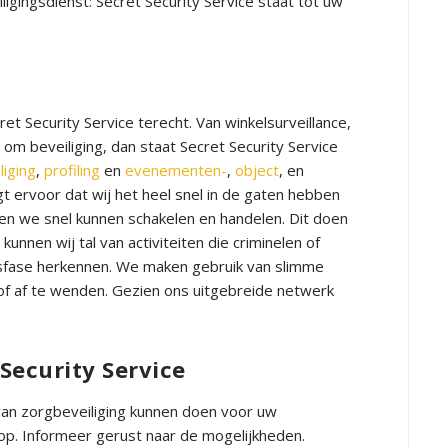
igingsdienst: Secret Security Service staat tot uw
et Security Service terecht. Van winkelsurveillance,
om beveiliging, dan staat Secret Security Service
iging
,
profiling
en
evenementen-
,
object
, en
orgt ervoor dat wij het heel snel in de gaten hebben
n en we snel kunnen schakelen en handelen. Dit doen
kunnen wij tal van activiteiten die criminelen of
ngsfase herkennen. We maken gebruik van slimme
of af te wenden. Gezien ons uitgebreide netwerk
Security Service
van zorgbeveiliging kunnen doen voor uw
 op. Informeer gerust naar de mogelijkheden.