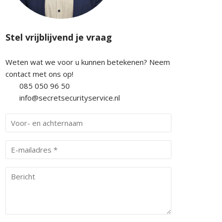
Stel vrijblijvend je vraag
Weten wat we voor u kunnen betekenen? Neem
contact met ons op!
085 050 96 50
info@secretsecurityservice.nl
V
o
o
E
r
-
-
m
B
e
a
e
n
i
r
a
l
i
c
(