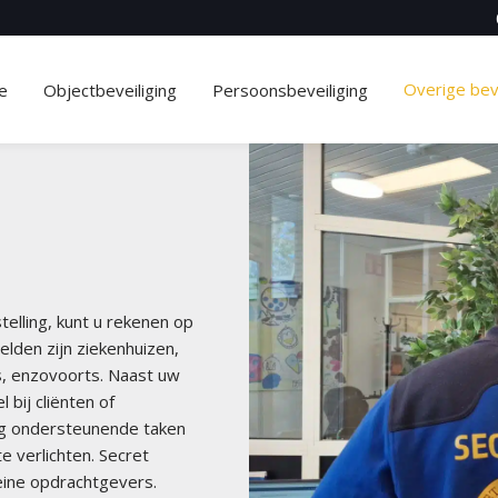
Overige beve
e
Objectbeveiliging
Persoonsbeveiliging
telling, kunt u rekenen op
elden zijn ziekenhuizen,
ls, enzovoorts. Naast uw
bij cliënten of
rg ondersteunende taken
 verlichten. Secret
leine opdrachtgevers.