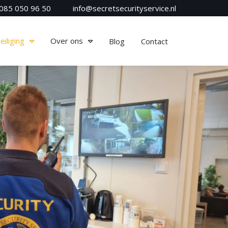
085 050 96 50
info@secretsecurityservice.nl
iliging
Over ons
Blog
Contact