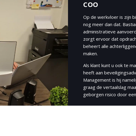
COO
Op de werkvloer is zijn b
nog meer dan dat. Bastia
administratieve aanvoerde
zorgt ervoor dat opdrach
beheert alle achterliggen
maken.
Als klant kunt u ook te m
heeft aan beveiligingsadv
Management is hij namelij
graag de vertaalslag maa
geborgen risico door een 