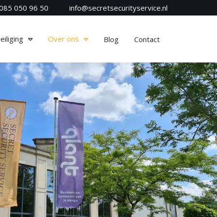
085 050 96 50
info@secretsecurityservice.nl
iliging
Over ons
Blog
Contact