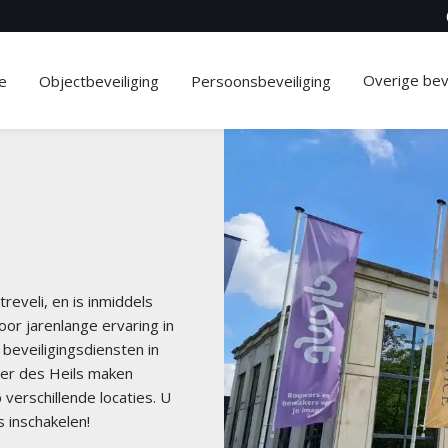
Overige beve
e
Objectbeveiliging
Persoonsbeveiliging
reveli, en is inmiddels
oor jarenlange ervaring in
 beveiligingsdiensten in
ger des Heils maken
 verschillende locaties. U
 inschakelen!