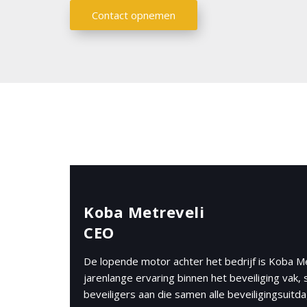
Contact opnemen
Koba Metreveli
CEO
De lopende motor achter het bedrijf is Koba Me
jarenlange ervaring binnen het beveiliging vak, 
beveiligers aan die samen alle beveiligingsuitd