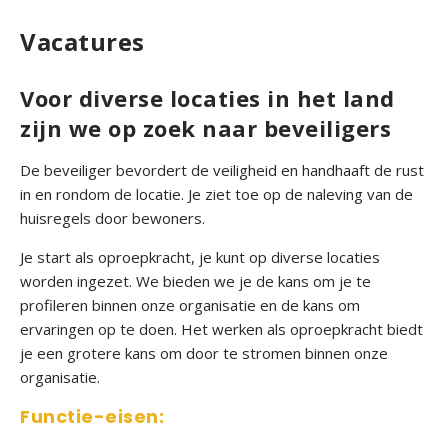
t
Vacatures
b
e
Voor diverse locaties in het land
v
e
zijn we op zoek naar beveiligers
i
l
De beveiliger bevordert de veiligheid en handhaaft de rust
i
in en rondom de locatie. Je ziet toe op de naleving van de
g
huisregels door bewoners.
i
Je start als oproepkracht, je kunt op diverse locaties
n
worden ingezet. We bieden we je de kans om je te
g
profileren binnen onze organisatie en de kans om
ervaringen op te doen. Het werken als oproepkracht biedt
P
je een grotere kans om door te stromen binnen onze
e
organisatie.
r
s
Functie-eisen:
o