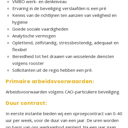
VMBO werk- en denkniveau
o
Ervaring in de beveiliging verslaafden is een pré
n
Kennis van de richtlijnen ten aanzien van veiligheid en
s
hygiëne
b
Goede sociale vaardigheden
e
Analytische vermogen
v
Oplettend, zelfstandig, stressbestendig, adequaat en
e
flexibel
i
Bereidheid tot het draaien van wisselende diensten
l
volgens rooster
i
Sollicitanten uit de regio hebben een pré.
g
i
Primaire arbeidsvoorwaarden:
n
g
Arbeidsvoorwaarden volgens CAO-particuliere beveiliging.
Duur contract:
O
v
In eerste instantie bieden wij een oproepcontract van 0-40
e
uur per week, voor de duur van een jaar. De uren worden
r
op basis van ons werkaanbod gepland. Na een jaar gaan