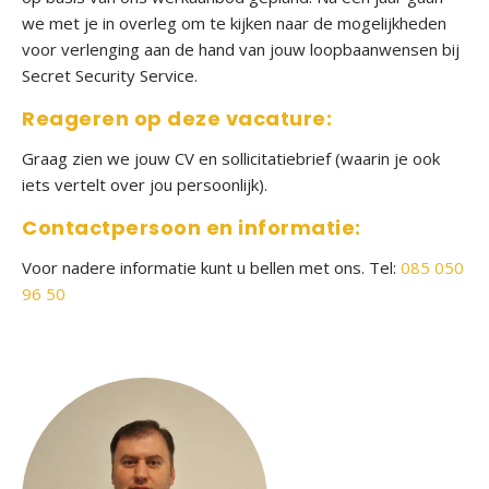
i
we met je in overleg om te kijken naar de mogelijkheden
g
voor verlenging aan de hand van jouw loopbaanwensen bij
e
Secret Security Service.
b
Reageren op deze vacature:
e
v
Graag zien we jouw CV en sollicitatiebrief (waarin je ook
e
iets vertelt over jou persoonlijk).
i
Contactpersoon en informatie:
l
i
Voor nadere informatie kunt u bellen met ons. Tel:
085 050
g
96 50
i
n
g
O
v
e