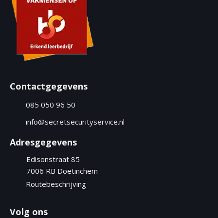
m
m
e
r
(
V
e
r
Contactgegevens
e
i
085 050 96 50
s
t
info@secretsecurityservice.nl
)
Adresgegevens
Edisonstraat 85
7006 RB
Doetinchem
Routebeschrijving
Volg ons