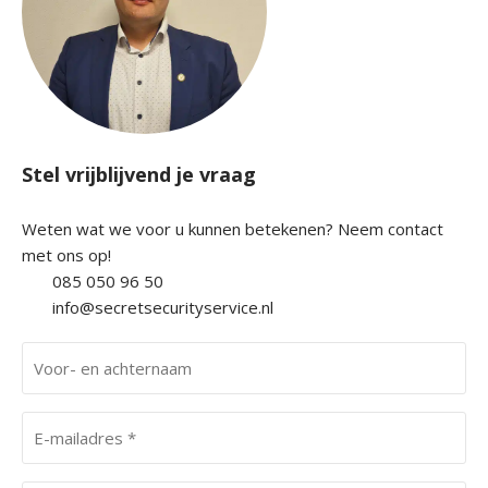
r
o
n
s
B
l
Stel vrijblijvend je vraag
o
g
Weten wat we voor u kunnen betekenen? Neem contact
met ons op!
C
085 050 96 50
o
info@secretsecurityservice.nl
n
t
V
a
o
c
o
E
t
r
-
-
m